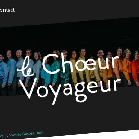
ontact
eur : Soweto Gospel Choir