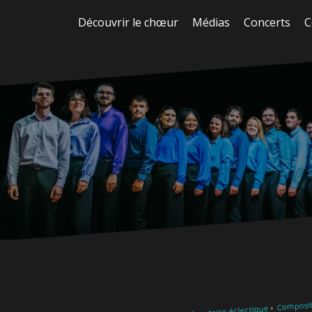
Aller
Découvrir le chœur
Médias
Concerts
C
au
contenu
Composit
Notre répertoire éclectique