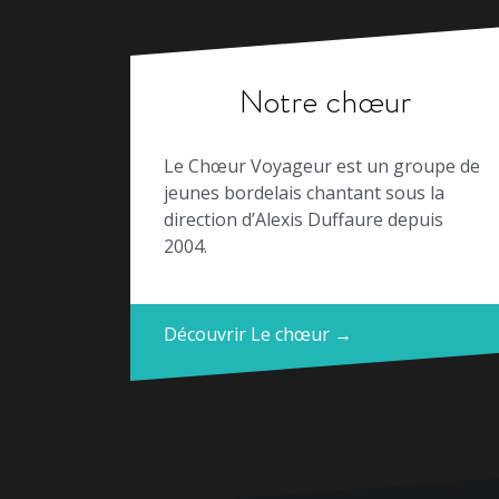
Notre chœur
Le Chœur Voyageur est un groupe de
jeunes bordelais chantant sous la
direction d’Alexis Duffaure depuis
2004.
Découvrir Le chœur →