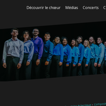
Aller
Découvrir le chœur
Médias
Concerts
C
au
contenu
Composite
Notre répertoire éclectique