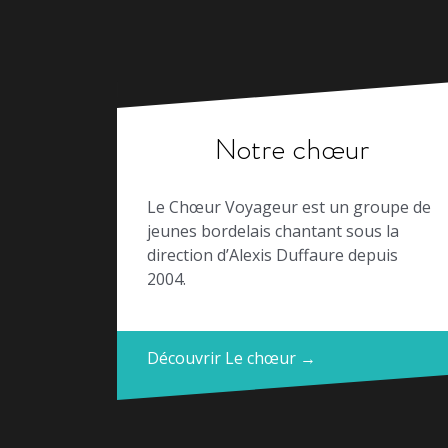
Notre chœur
Le Chœur Voyageur est un groupe de
jeunes bordelais chantant sous la
direction d’Alexis Duffaure depuis
2004.
Découvrir Le chœur →