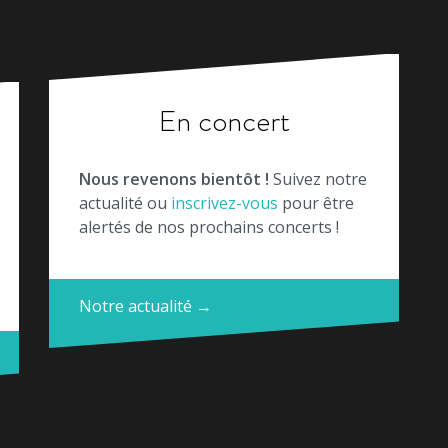
En concert
Nous revenons bientôt !
Suivez notre
actualité ou
inscrivez-vous
pour être
alertés de nos prochains concerts !
Notre actualité →