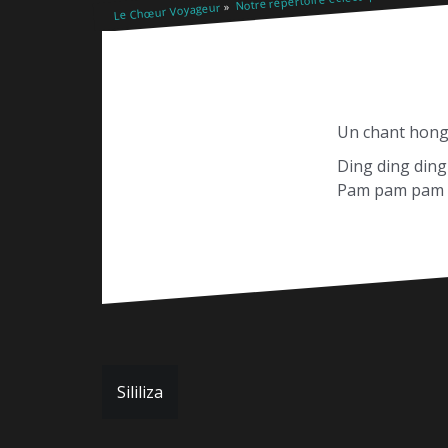
Le Chœur Voyageur
Un chant hongr
Ding ding ding
Pam pam pam 
Navigation
Sililiza
de
l’article