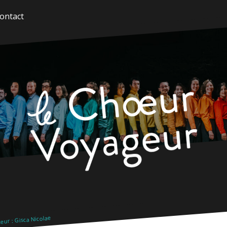
ontact
ur : Gisca Nicolae