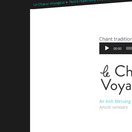
Le Chœur Voyageur
Chant traditio
Lecteur
00:00
audio
An Irish Blessing
Article similaire