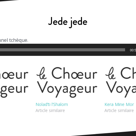
Jede jede
nnel tchèque.
00:
Nolad’ti l’Shalom
Kera Mine Mor
Article similaire
Article similaire