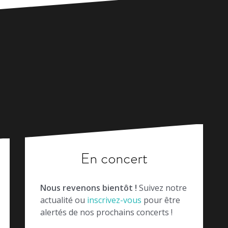
En concert
Nous revenons bientôt !
Suivez notre
actualité ou
inscrivez-vous
pour être
alertés de nos prochains concerts !