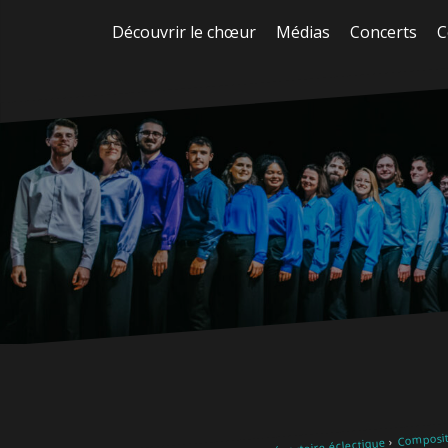
Aller
Découvrir le chœur
Médias
Concerts
C
au
contenu
Composite
Notre répertoire éclectique