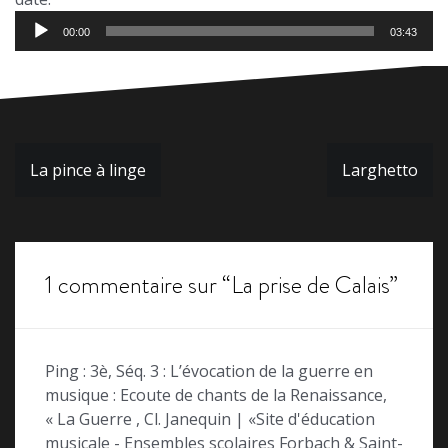
Lecteur
00:00
03:43
audio
Navigation
La pince à linge
Larghetto
de
l’article
1 commentaire sur “
La prise de Calais
”
Ping : 3è, Séq. 3 : L’évocation de la guerre en
musique : Ecoute de chants de la Renaissance,
« La Guerre , Cl. Janequin | «Site d'éducation
musicale - Ensembles scolaires Forbach & Saint-