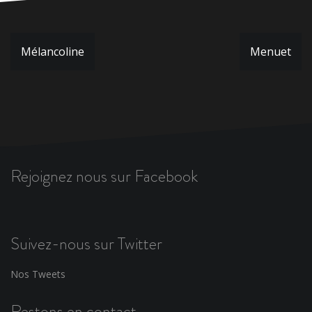
Navigation
Mélancoline
Menuet
de
l’article
Rejoignez nous sur Facebook
Suivez-nous sur Twitter
Nos Tweets
Restons en contact