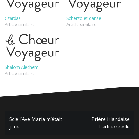
Czardas
Scherzo et danse
Article similaire
Article similaire
Shalom Alechem
Article similaire
Navigation
Scie l’Ave Maria m’était
Prière irlandaise
de
joué
traditionnelle
l’article