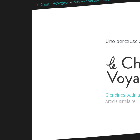
Le Chœur Voyageur
Une berceuse a
Gjendines badnla
Article similaire