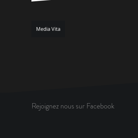
Navigation
Media Vita
de
l’article
Rejoignez nous sur Facebook