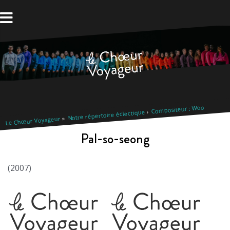
Aller
au
contenu
Compositeur : Woo
Notre répertoire éclectique
Le Chœur Voyageur
Pal-so-seong
(2007)