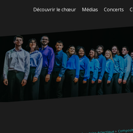
Aller
Découvrir le chœur
Médias
Concerts
C
au
contenu
Composit
Notre répertoire éclectique