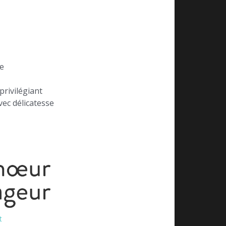
e
 privilégiant
vec délicatesse
t