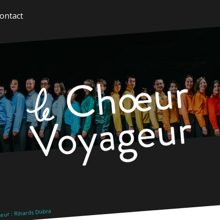
ontact
eur : Rihards Dubra