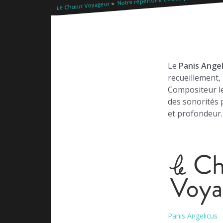
Le Chœur Voyageur
Le
Panis Angel
recueillement
Compositeur let
des sonorités p
et profondeur.
Panis Angelicus