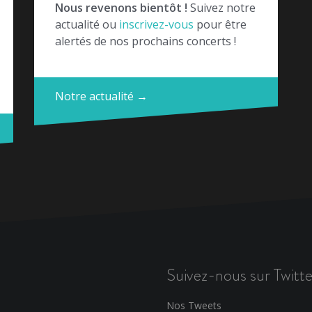
Nous revenons bientôt !
Suivez notre
actualité ou
inscrivez-vous
pour être
alertés de nos prochains concerts !
Notre actualité →
Suivez-nous sur Twitte
Nos Tweets