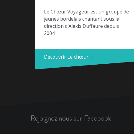
Le Chœur Voyageur est un groupe de
jeunes bordelais chantant sous la
direction d’Alexis Duffaure depuis
2004.
Découvrir Le chœur →
Rejoignez nous sur Facebook