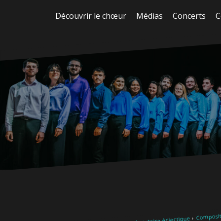
Aller
Découvrir le chœur
Médias
Concerts
C
au
contenu
Composit
Notre répertoire éclectique