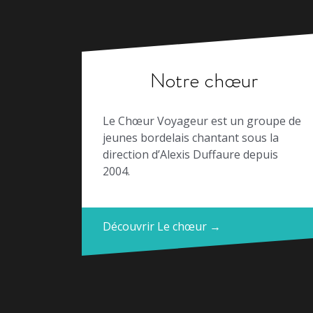
Notre chœur
Le Chœur Voyageur est un groupe de
jeunes bordelais chantant sous la
direction d’Alexis Duffaure depuis
2004.
Découvrir Le chœur →