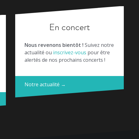
En concert
Nous revenons bientôt !
Suivez notre
actualité ou
inscrivez-vous
pour être
alertés de nos prochains concerts !
Notre actualité →