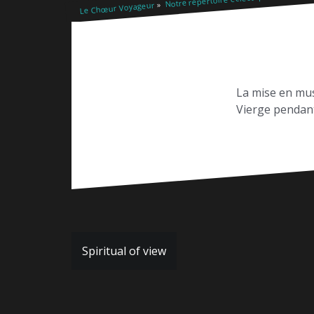
Le Chœur Voyageur
La mise en mus
Vierge pendant
Navigation
Spiritual of view
de
l’article