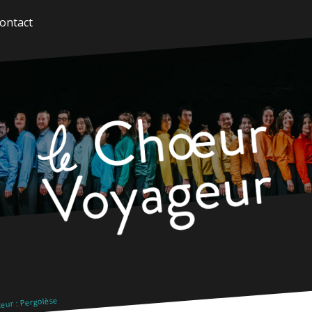
ontact
eur : Pergolèse