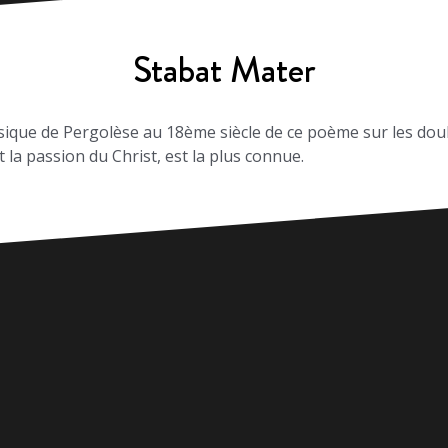
Stabat Mater
ique de Pergolèse au 18ème siècle de ce poème sur les doul
 la passion du Christ, est la plus connue.