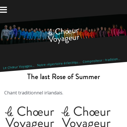
Aller
au
contenu
C
ompositeur : traditionnel
otre répertoire éclectique
N
e Chœur Voyageur
L
The last Rose of Summer
Chant traditionnel irlandais.