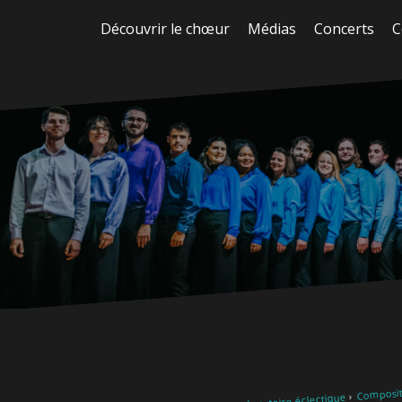
Aller
Découvrir le chœur
Médias
Concerts
C
au
contenu
Composite
Notre répertoire éclectique