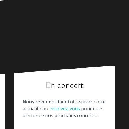
En concert
Nous revenons bientôt !
Suivez notre
actualité ou
inscrivez-vous
pour être
alertés de nos prochains concerts !