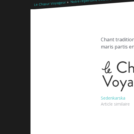
Le Chœur Voyageur
Chant tradition
maris partis e
Sedenkarska
Article similaire