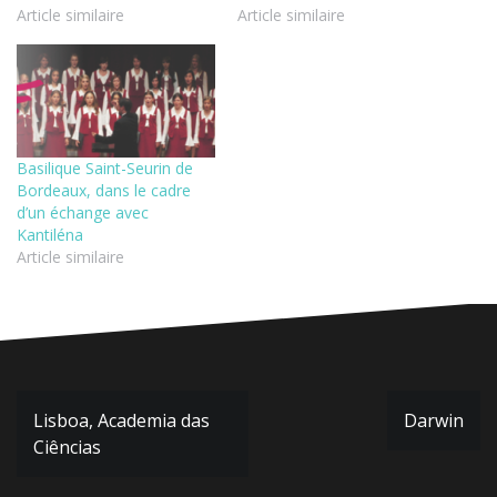
Article similaire
Article similaire
Basilique Saint-Seurin de
Bordeaux, dans le cadre
d’un échange avec
Kantiléna
Article similaire
Navigation
Lisboa, Academia das
Darwin
de
Ciências
l’article