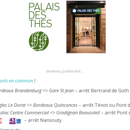
devenez partenaire…
ports en commun
!
rdeaux Brandenburg <> Gare St Jean
– arrêt Bertrand de Goth
gles Le Dorat <> Bordeaux Quinconces
– arrêt Ténot ou Pont 
uliac Centre Commercial <> Gradignan Beausoleil
– arrêt Pont 
– arrêt Nansouty
Nansouty