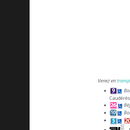
Venez en
trans
Bo
Caudérès
Bè
Bo
– 