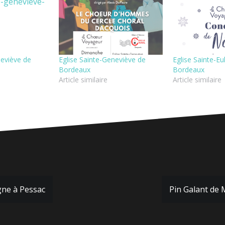
neviève de
Eglise Sainte-Geneviève de
Eglise Sainte-Eu
Bordeaux
Bordeaux
Article similaire
Article similaire
gne à Pessac
Pin Galant de 