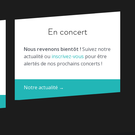
En concert
Nous revenons bientôt !
Suivez notre
actualité ou
inscrivez-vous
pour être
alertés de nos prochains concerts !
Notre actualité →