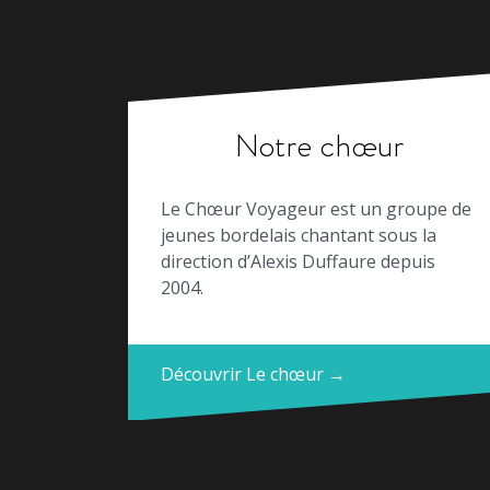
Notre chœur
Le Chœur Voyageur est un groupe de
jeunes bordelais chantant sous la
direction d’Alexis Duffaure depuis
2004.
Découvrir Le chœur →