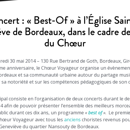
cert : « Best-Of » à l’Église Sai
ve de Bordeaux, dans le cadre de
du Chœur
redi 30 mai 2014 – 130 Rue Bertrand de Goth, Bordeaux, Gi
ème anniversaire, le Chœur Voyageur organise un évènemen
ordeaux et sa communauté urbaine autour du partage music
 sa notoriété et sur les compétences pédagogiques de son 
cipal consiste en l’organisation de deux concerts durant le d
4 afin de pouvoir présenter l’ensemble des meilleurs morce
ublic durant ces dix ans, un programme
«
best of
»
. Le premie
Chœur Voyageur avec tous les
anciens
choristes revenus pour
e-Geneviève du quartier Nansouty de Bordeaux.