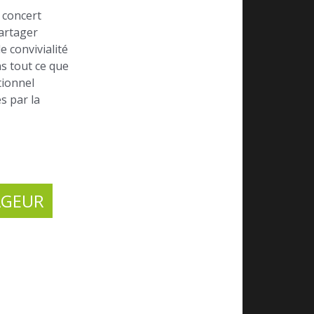
 concert
partager
 convivialité
s tout ce que
tionnel
s par la
AGEUR