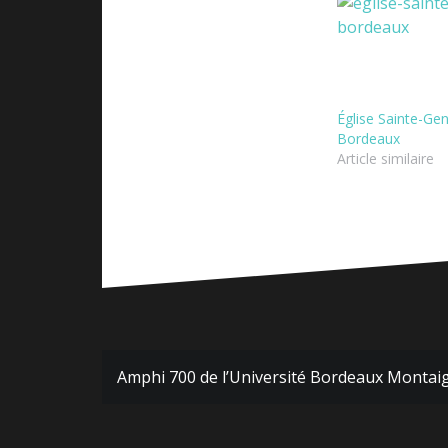
Église Sainte-Ge
Bordeaux
Article similaire
Navigation
Amphi 700 de l’Université Bordeaux Montai
de
l’article