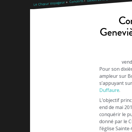
Concerts
Le Chœur Voyageur
Con
Geneviè
vend
Pour son dixi
ampleur sur B
s’appuyant sur
Duffaure
.
L’objectif prin
end de mai 201
conquérir le p
donné par le 
l’église Saint