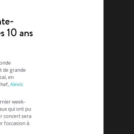
nte-
s 10 ans
ronde
t de grande
al, en
chef,
Alexis
ernier week-
aux qui ont pu
r concert sera
 l’occasion à