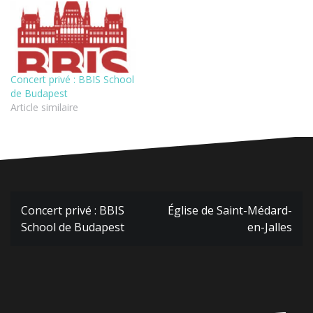
Concert privé : BBIS School
de Budapest
Article similaire
Navigation
Concert privé : BBIS
Église de Saint-Médard-
de
School de Budapest
en-Jalles
l’article