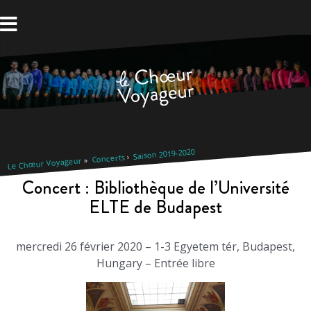
Aller
au
contenu
Saison 2019-2020
Concerts
Le Chœur Voyageur
Concert : Bibliothèque de l’Université
ELTE de Budapest
mercredi 26 février 2020 – 1-3 Egyetem tér, Budapest,
Hungary – Entrée libre