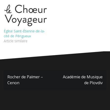
Église Saint-Étienne-de-la-
cité de Périgueux
Article similaire
Navigation
Rocher de Palmer –
Académie de Musique
de
Cenon
de Plovdiv
l’article