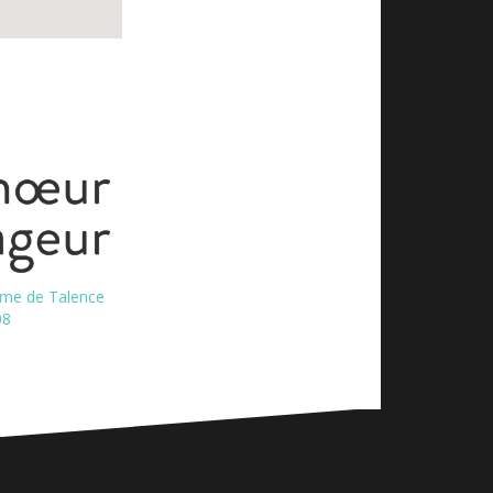
ame de Talence
08