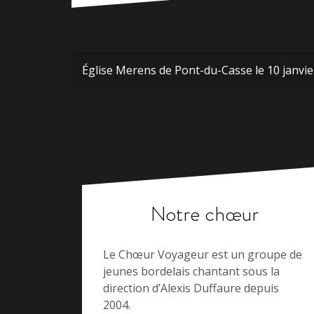
Navigation
Église Merens de Pont-du-Casse le 10 janvie
de
l’article
Notre chœur
Le Chœur Voyageur est un groupe de
jeunes bordelais chantant sous la
direction d’Alexis Duffaure depuis
2004.