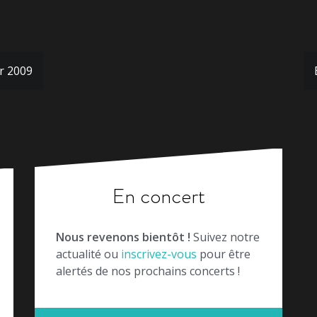
r 2009
En concert
Nous revenons bientôt !
Suivez notre
actualité ou
inscrivez-vous
pour être
alertés de nos prochains concerts !