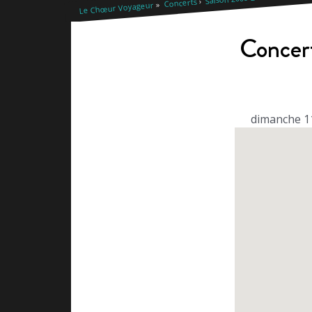
Concerts
Le Chœur Voyageur
Concer
dimanche 11