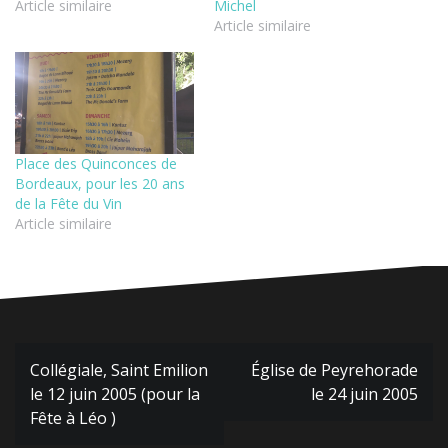
Article similaire
Michel
Article similaire
Place des Quinconces de
Bordeaux, pour les 20 ans
de la Fête du Vin
Article similaire
Navigation
Collégiale, Saint Emilion
Église de Peyrehorade
de
le 12 juin 2005 (pour la
le 24 juin 2005
l’article
Fête à Léo )