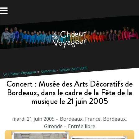
Aller
au
contenu
Saison 2004-2005
Concerts
Le Chœur Voyageur
Concert : Musée des Arts Décoratifs de
Bordeaux, dans le cadre de la Fête de la
musique le 21 juin 2005
mardi 21 juin 2005 – Bordeaux, France, Bordeaux,
Gironde – Entrée libre