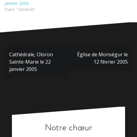
janvier 2006
Dans "Général"
Navigation
Cathédrale, Oloron
Église de Monségur le
de
Sainte-Marie le 22
12 février 2005
l’article
janvier 2005
Notre chœur