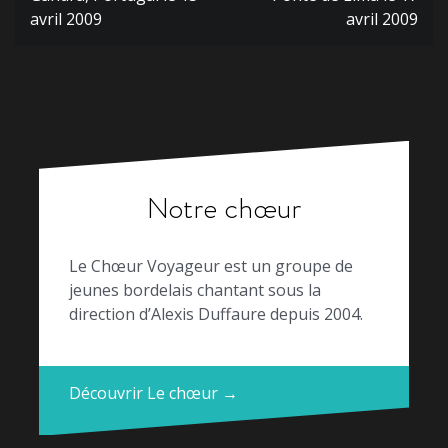
l’article
avril 2009
avril 2009
Notre chœur
Le Chœur Voyageur est un groupe de
jeunes bordelais chantant sous la
direction d’Alexis Duffaure depuis 2004.
Découvrir Le chœur →