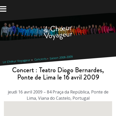
Aller
au
contenu
Saison 2008-2009
Concerts
Le Chœur Voyageur
Concert : Teatro Diogo Bernardes,
Ponte de Lima le 16 avril 2009
jeudi 16 avril 2009 – 84 Praça da República, Ponte de
Lima, Viana do Castelo, Portugal