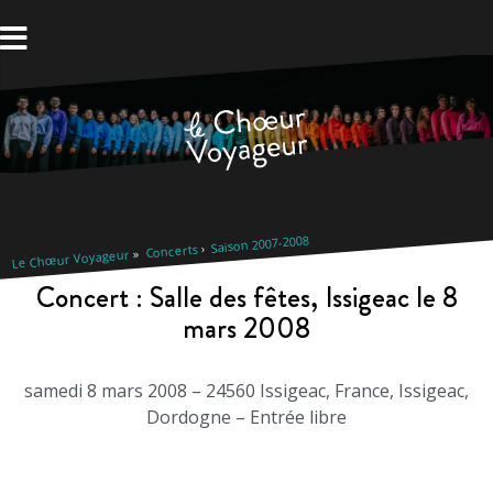
Aller
au
contenu
Saison 2007-2008
Concerts
Le Chœur Voyageur
Concert : Salle des fêtes, Issigeac le 8
mars 2008
samedi 8 mars 2008 – 24560 Issigeac, France, Issigeac,
Dordogne – Entrée libre