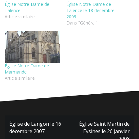
Église Notre-Dame de
Église Notre-Dame de
Talence
Talence le 18 décembre
Article similaire
2009
Dans "Général"
Église Notre Dame de
Marmande
Article similaire
Navigation
Église de Langon le 16
Église Saint Martin de
de
décembre 2007
Eysines le 26 janvier
2008