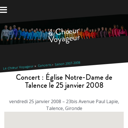
Aller
au
contenu
Saison 2007-2008
Concerts
Le Chœur Voyageur
Concert : Église Notre-Dame de
Talence le 25 janvier 2008
vendredi 25 janvier 2008 – 23bis Avenue Paul Lapie,
Talence, Gironde