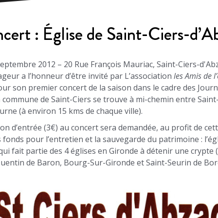
cert : Église de Saint-Ciers-d’A
eptembre 2012 – 20 Rue François Mauriac, Saint-Ciers-d'Ab
eur a l’honneur d’être invité par L’association
les Amis de l’
ur son premier concert de la saison dans le cadre des Jour
 commune de Saint-Ciers se trouve à mi-chemin entre Sain
urne (à environ 15 kms de chaque ville).
ion d’entrée (3€) au concert sera demandée, au profit de cet
s fonds pour l’entretien et la sauvegarde du patrimoine : l’ég
qui fait partie des 4 églises en Gironde à détenir une crypte 
Quentin de Baron, Bourg-Sur-Gironde et Saint-Seurin de Bor