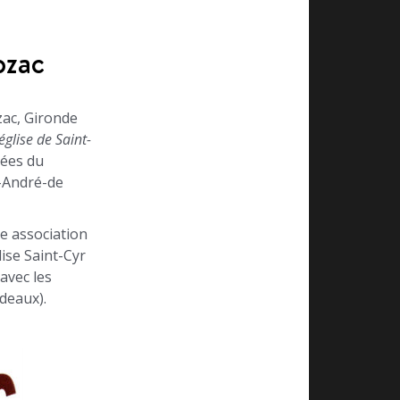
bzac
zac, Gironde
église de Saint-
nées du
t-André-de
te association
lise Saint-Cyr
(avec les
deaux).