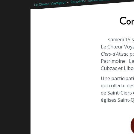
Concerts
Le Chœur Voyageur
Con
samedi 15 s
Le Chœur Voyag
Ciers-d’Abzac
po
Patrimoine. La
Cubzac et Libo
Une participat
qui collecte de
de Saint-Ciers 
églises Saint-