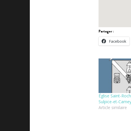
Partager :
Facebook
Église Saint-Roch
Sulpice-et-Came
Article similaire