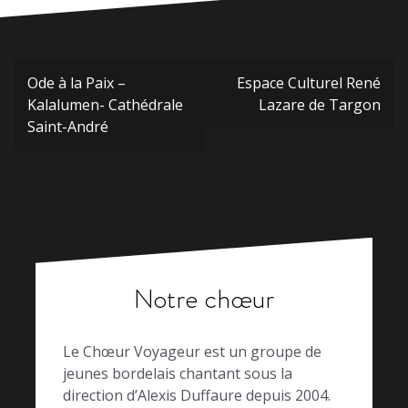
Navigation
Ode à la Paix –
Espace Culturel René
de
Kalalumen- Cathédrale
Lazare de Targon
l’article
Saint-André
Notre chœur
Le Chœur Voyageur est un groupe de
jeunes bordelais chantant sous la
direction d’Alexis Duffaure depuis 2004.