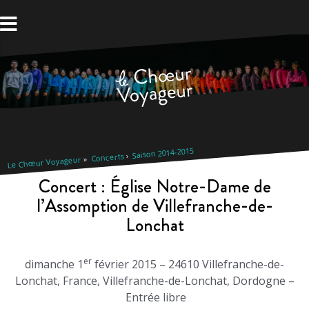
Aller
au
contenu
Saison 2014-2015
Concerts
Le Chœur Voyageur
Concert : Église Notre-Dame de
l’Assomption de Villefranche-de-
Lonchat
er
dimanche 1
février 2015 – 24610 Villefranche-de-
Lonchat, France, Villefranche-de-Lonchat, Dordogne –
Entrée libre