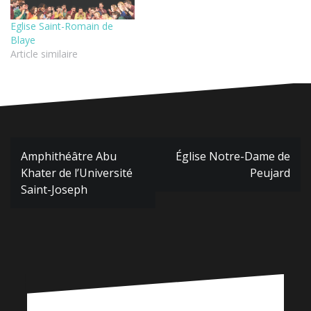
Eglise Saint-Romain de
Blaye
Article similaire
Navigation
Amphithéâtre Abu
Église Notre-Dame de
de
Khater de l’Université
Peujard
l’article
Saint-Joseph