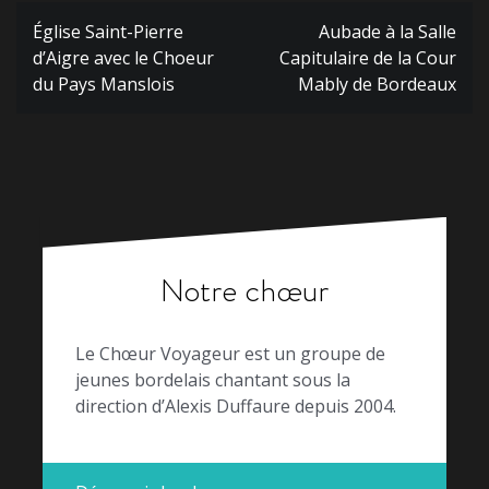
Navigation
Église Saint-Pierre
Aubade à la Salle
de
d’Aigre avec le Choeur
Capitulaire de la Cour
l’article
du Pays Manslois
Mably de Bordeaux
Notre chœur
Le Chœur Voyageur est un groupe de
jeunes bordelais chantant sous la
direction d’Alexis Duffaure depuis 2004.