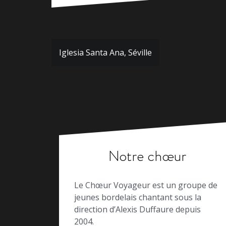
Navigation
Iglesia Santa Ana, Séville
de
l’article
Notre chœur
Le Chœur Voyageur est un groupe de
jeunes bordelais chantant sous la
direction d’Alexis Duffaure depuis
2004.