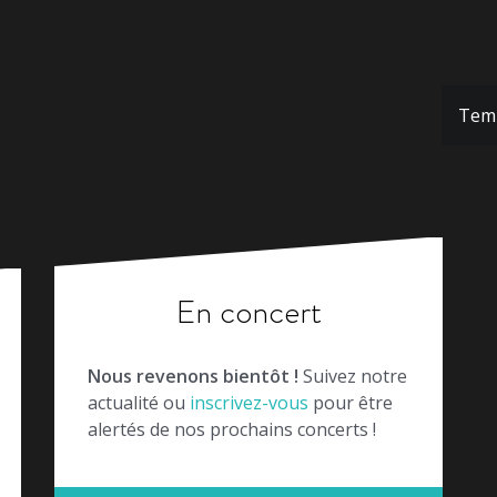
Temp
En concert
Nous revenons bientôt !
Suivez notre
actualité ou
inscrivez-vous
pour être
alertés de nos prochains concerts !