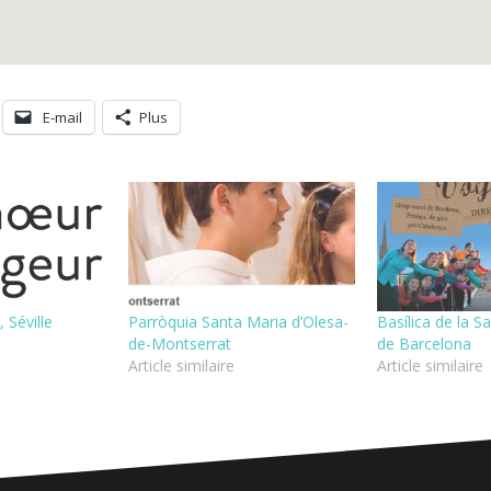
E-mail
Plus
 Séville
Parròquia Santa Maria d’Olesa-
Basílica de la S
de-Montserrat
de Barcelona
Article similaire
Article similaire