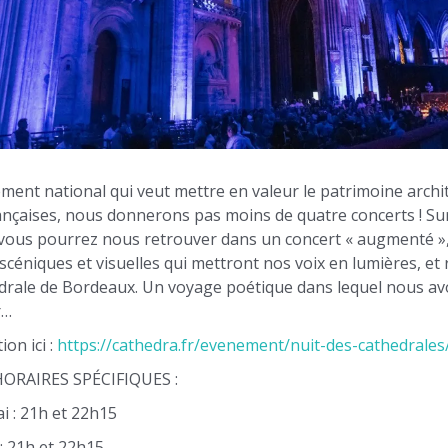
ment national qui veut mettre en valeur le patrimoine archi
ançaises, nous donnerons pas moins de quatre concerts ! Su
, vous pourrez nous retrouver dans un concert « augmenté »
céniques et visuelles qui mettront nos voix en lumières, et 
édrale de Bordeaux. Un voyage poétique dans lequel nous av
r…
ion ici :
https://cathedra.fr/evenement/nuit-des-cathedrales
ORAIRES SPÉCIFIQUES :
i : 21h et 22h15
: 21h et 22h15