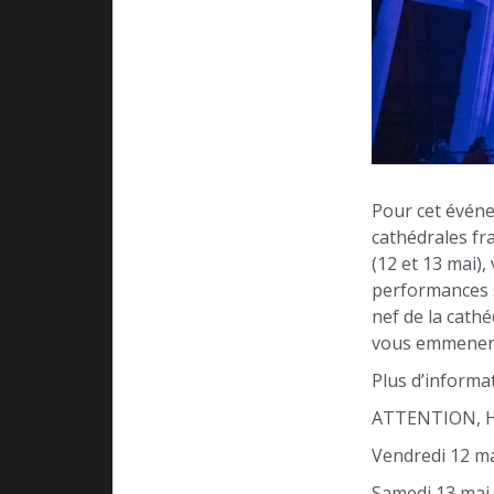
Pour cet événe
cathédrales fr
(12 et 13 mai)
performances s
nef de la cath
vous emmene
Plus d’informat
ATTENTION, H
Vendredi 12 ma
Samedi 13 mai 