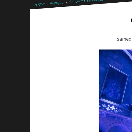
Concerts
Le Chœur Voyageur
samedi