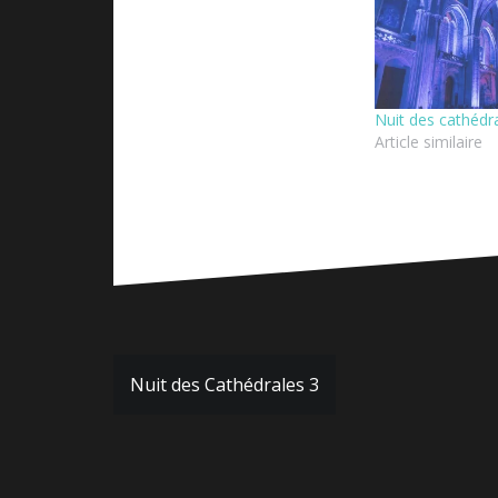
Nuit des cathédr
Article similaire
Navigation
Nuit des Cathédrales 3
de
l’article