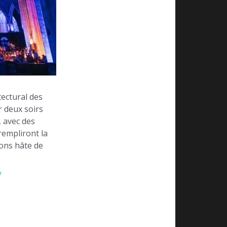
tectural des
r deux soirs
, avec des
rempliront la
ons hâte de
/