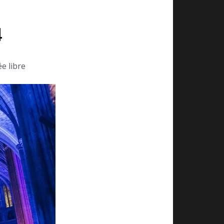
4
e libre