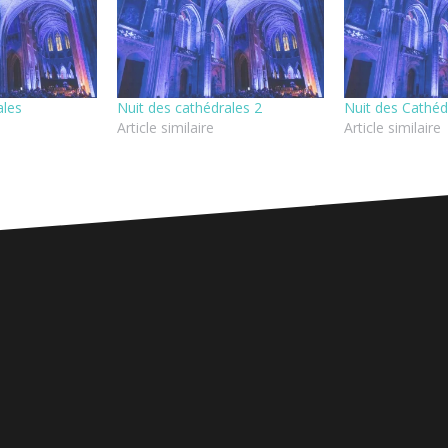
ales
Nuit des cathédrales 2
Nuit des Cathéd
Article similaire
Article similaire