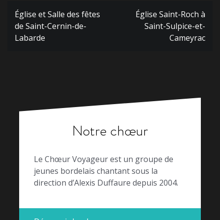
Navigation
Église et Salle des fêtes
Église Saint-Roch à
de
de Saint-Cernin-de-
Saint-Sulpice-et-
l’article
Labarde
Cameyrac
Notre chœur
Le Chœur Voyageur est un groupe de
jeunes bordelais chantant sous la
direction d’Alexis Duffaure depuis 2004.