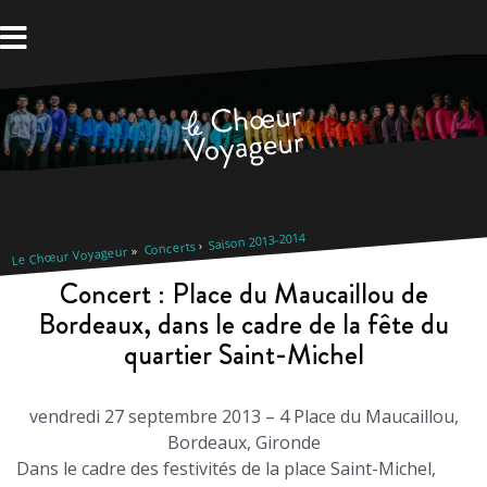
Aller
au
contenu
Saison 2013-2014
Concerts
Le Chœur Voyageur
Concert : Place du Maucaillou de
Bordeaux, dans le cadre de la fête du
quartier Saint-Michel
vendredi 27 septembre 2013 – 4 Place du Maucaillou,
Bordeaux, Gironde
Dans le cadre des festivités de la place Saint-Michel,