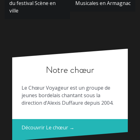
l’article
du festival Scène en
Musicales en Armagnac
ville
Notre chœur
Le Chœur Voyageur est un groupe de
jeunes bordelais chantant sous la
direction d’Alexis Duffaure depuis 2004.
Découvrir Le chœur →