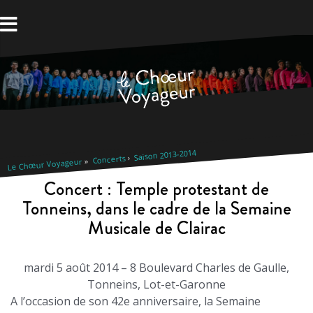
Aller
au
contenu
Saison 2013-2014
Concerts
Le Chœur Voyageur
Concert : Temple protestant de
Tonneins, dans le cadre de la Semaine
Musicale de Clairac
mardi 5 août 2014 – 8 Boulevard Charles de Gaulle,
Tonneins, Lot-et-Garonne
A l’occasion de son 42e anniversaire, la Semaine