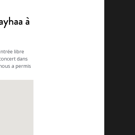
Fayhaa à
ntrée libre
concert dans
i nous a permis