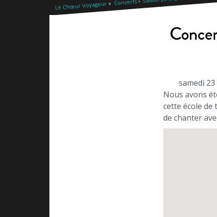
Concerts
Le Chœur Voyageur
Concert
samedi 23 
Nous avons été
cette école de 
de chanter ave