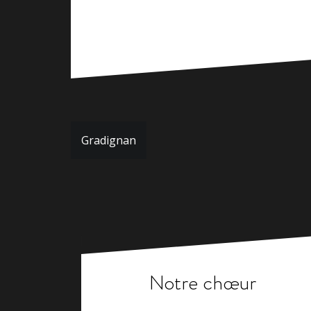
Navigation
Gradignan
de
l’article
Notre chœur