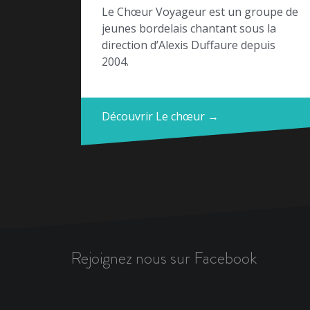
Le Chœur Voyageur est un groupe de
jeunes bordelais chantant sous la
direction d’Alexis Duffaure depuis
2004.
Découvrir Le chœur →
Rejoignez nous sur Facebook