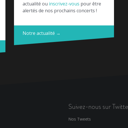
actualité ou
inscrivez-vous
pour être
alertés de nos prochains concerts !
Notre actualité →
Suivez-nous sur Twitte
Nos Tweets