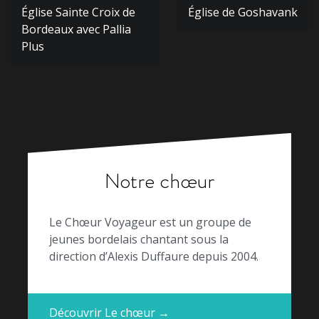
Navigation
Église Sainte Croix de
Église de Goshavank
de
Bordeaux avec Pallia
l’article
Plus
Notre chœur
Le Chœur Voyageur est un groupe de
jeunes bordelais chantant sous la
direction d’Alexis Duffaure depuis 2004.
Découvrir Le chœur →