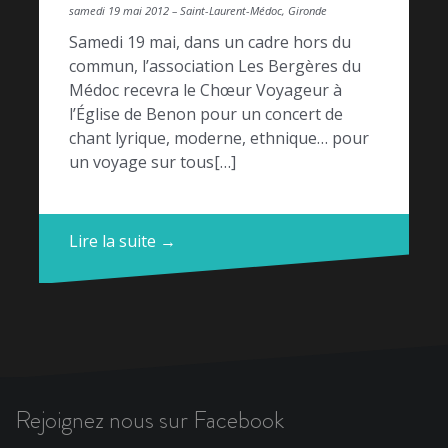
samedi 19 mai 2012 – Saint-Laurent-Médoc, Gironde
Samedi 19 mai, dans un cadre hors du
commun, l’association Les Bergères du
Médoc recevra le Chœur Voyageur à
l’Église de Benon pour un concert de
chant lyrique, moderne, ethnique… pour
un voyage sur tous[…]
Lire la suite →
Rejoignez nous sur Facebook