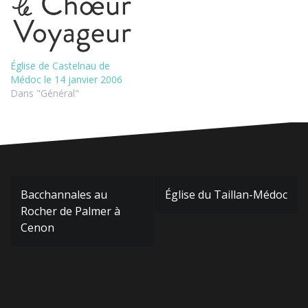
Église de Castelnau de
Médoc le 14 janvier 2006
Dans "Général"
Navigation
Bacchannales au
Église du Taillan-Médoc
de
Rocher de Palmer à
l’article
Cenon