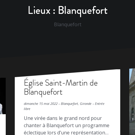
Lieux :
Blanquefort
Blanquefort
Église Saint-Martin de
Blanquefort
dimanche 15 mai 2022 – Blanquefort, Gironde – Entrée
libre
Une virée dans le grand nord pour
chanter à Blanquefort un programme
éclectique lors d’une représentation…