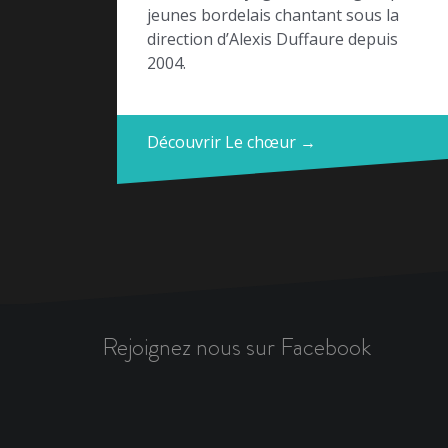
jeunes bordelais chantant sous la
direction d’Alexis Duffaure depuis
2004.
Découvrir Le chœur →
Rejoignez nous sur Facebook