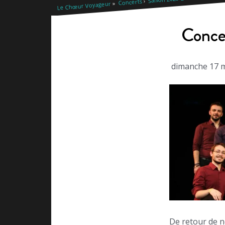
Concerts
Le Chœur Voyageur
Concer
dimanche 17 m
De retour de n