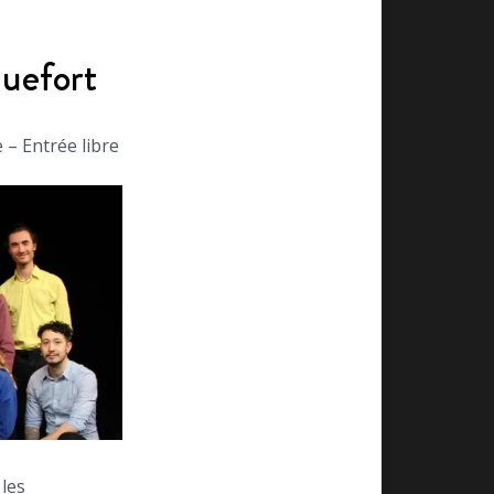
quefort
– Entrée libre
 les