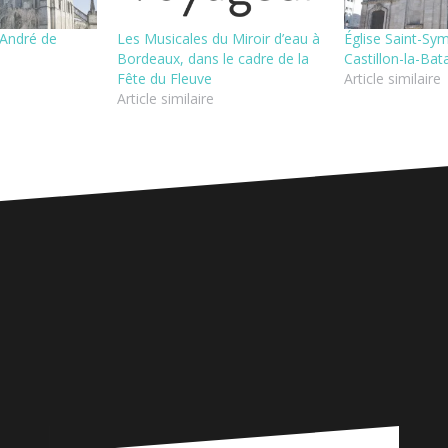
 André de
Les Musicales du Miroir d’eau à
Église Saint-Sy
Bordeaux, dans le cadre de la
Castillon-la-Bata
Fête du Fleuve
Article similaire
Article similaire