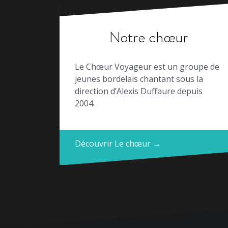
Notre chœur
Le Chœur Voyageur est un groupe de
jeunes bordelais chantant sous la
direction d’Alexis Duffaure depuis
2004.
Découvrir Le chœur →