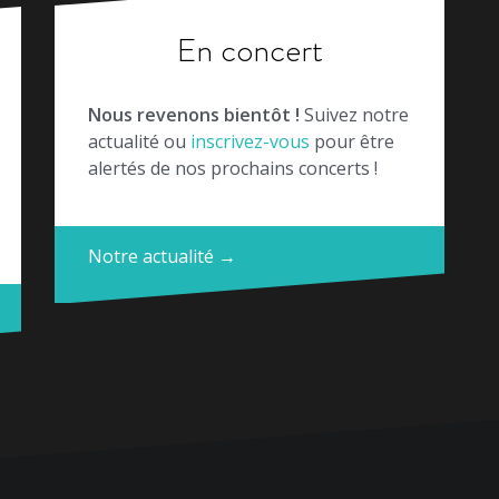
En concert
Nous revenons bientôt !
Suivez notre
actualité ou
inscrivez-vous
pour être
alertés de nos prochains concerts !
Notre actualité →