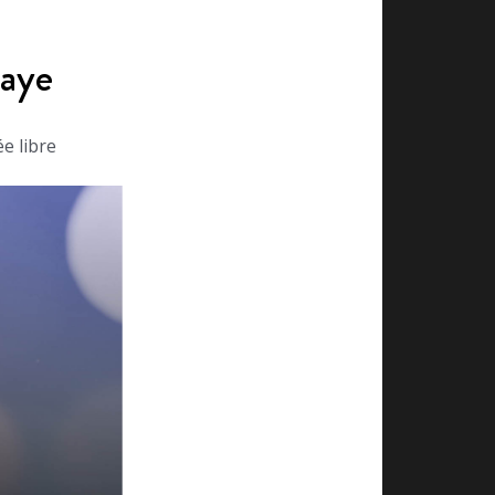
laye
e libre