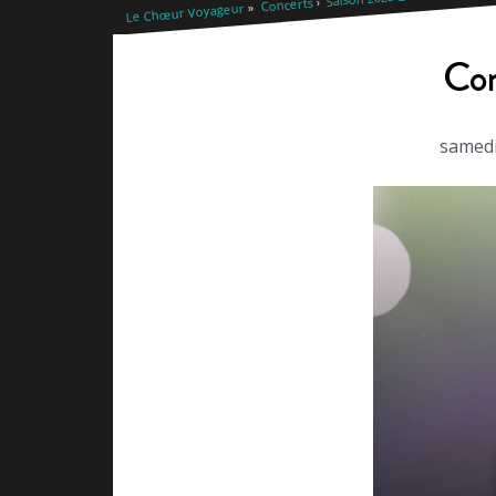
Concerts
Le Chœur Voyageur
Con
samedi