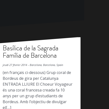
Basílica de la Sagrada
Família de Barcelona
jeudi 27 février 2014 – Barcelona, Barcelona, Spain
(en français ci-dessous) Grup coral de
Bordeus de gira per Catalunya
ENTRADA LLIURE El Choeur Voyageur
és una coral francesa creada fa 10
anys per un grup d’estudiants de
Bordeus. Amb l’objectiu de divulgar
el[…]