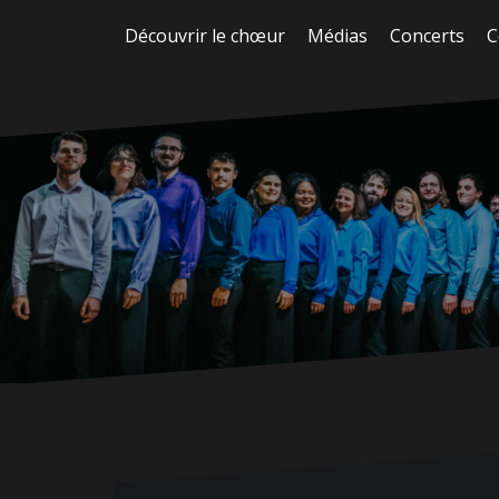
Aller
Découvrir le chœur
Médias
Concerts
C
au
contenu