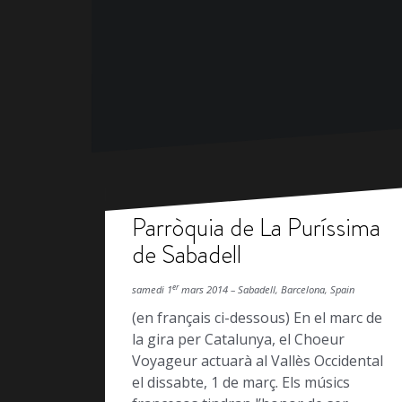
Parròquia de La Puríssima
de Sabadell
er
samedi 1
mars 2014 – Sabadell, Barcelona, Spain
(en français ci-dessous) En el marc de
la gira per Catalunya, el Choeur
Voyageur actuarà al Vallès Occidental
el dissabte, 1 de març. Els músics