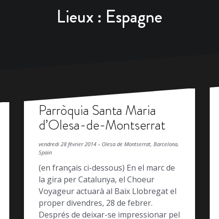
Lieux :
Espagne
Parròquia Santa Maria
d’Olesa-de-Montserrat
vendredi 28 février 2014 – Olesa de Montserrat, Barcelona,
Spain
(en français ci-dessous) En el marc de
la gira per Catalunya, el Choeur
Voyageur actuarà al Baix Llobregat el
proper divendres, 28 de febrer.
Després de deixar-se impressionar pel