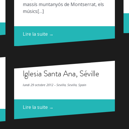
massís muntanyós de Montserrat, els
músics[…]
Lire la suite →
Iglesia Santa Ana, Séville
lundi 29 octobre 2012 – Sevilla, Sevilla, Spain
Lire la suite →