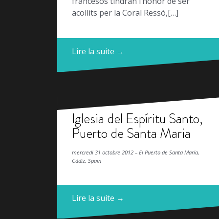
francesos tindran l’honor de ser
acollits per la Coral Ressò,[…]
Lire la suite →
Iglesia del Espíritu Santo,
Puerto de Santa Maria
mercredi 31 octobre 2012 – El Puerto de Santa María,
Cádiz, Spain
Lire la suite →