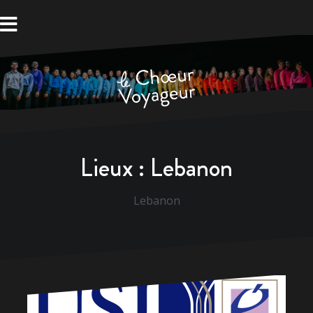
Aller
au
contenu
Lieux :
Lebanon
Lebanon