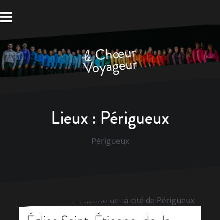
Aller
au
contenu
Lieux :
Périgueux
Périgueux