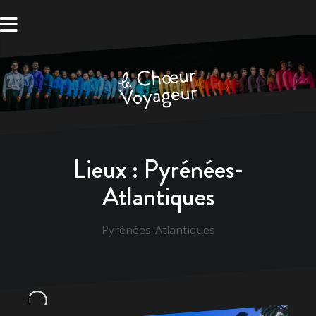
Aller
au
contenu
Lieux :
Pyrénées-
Atlantiques
Pyrénées-Atlantiques