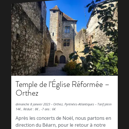
Temple de l’Église Réformée –
Orthez
dimanche 8 janvier 2023 – Orthez, Pyrénées-Atlantiques – Tarif plein
14€ , Réduit : 8€ , -7 ans : 6€
Après les concerts de Noël, nous partons en
direction du Béarn, pour le retour à notre