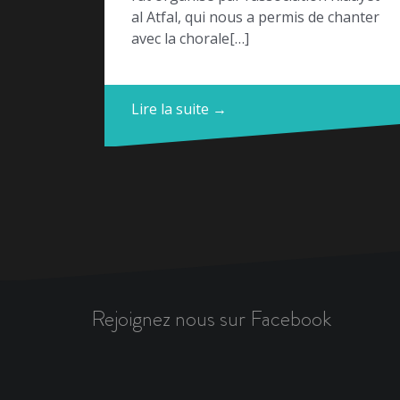
al Atfal, qui nous a permis de chanter
avec la chorale[…]
Lire la suite →
Rejoignez nous sur Facebook