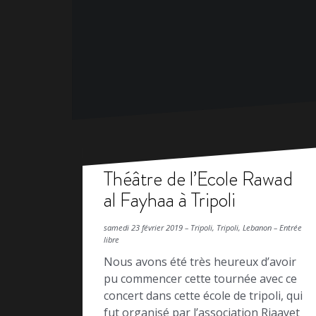
Théâtre de l’Ecole Rawad
al Fayhaa à Tripoli
samedi 23 février 2019 – Tripoli, Tripoli, Lebanon – Entrée
libre
Nous avons été très heureux d’avoir
pu commencer cette tournée avec ce
concert dans cette école de tripoli, qui
fut organisé par l’association Riaayet