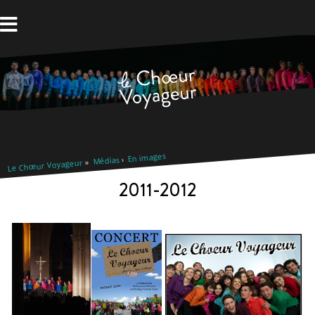
Aller
au
contenu
En images
Médias
Le Chœur Voyageur
2011-2012