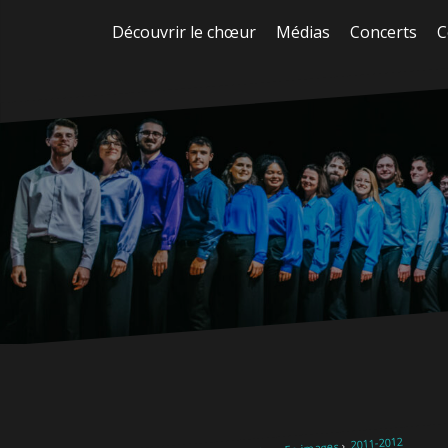
Aller
Découvrir le chœur
Médias
Concerts
C
au
contenu
2011-2012
En images