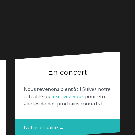
En concert
Nous revenons bientôt !
Suivez notre
actualité ou
inscrivez-vous
pour être
alertés de nos prochains concerts !
Notre actualité →