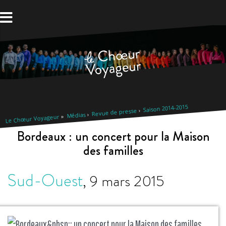
Aller
au
contenu
Saison 2014-2015
Revue de presse
Médias
Le Chœur Voyageur
Bordeaux : un concert pour la Maison
des familles
Sud-Ouest
,
9 mars 2015