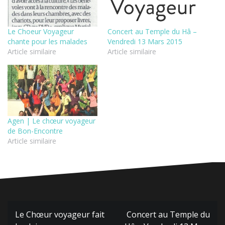
Le Choeur Voyageur
Concert au Temple du Hâ –
chante pour les malades
Vendredi 13 Mars 2015
Article similaire
Article similaire
Agen | Le chœur voyageur
de Bon-Encontre
Article similaire
Navigation
Le Chœur voyageur fait
Concert au Temple du