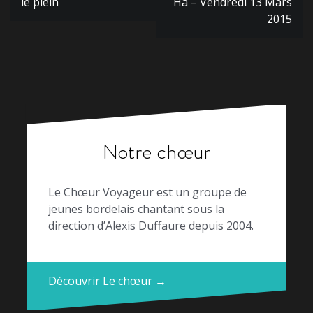
de
le plein
Hâ – Vendredi 13 Mars
l’article
2015
Notre chœur
Le Chœur Voyageur est un groupe de
jeunes bordelais chantant sous la
direction d’Alexis Duffaure depuis 2004.
Découvrir Le chœur →