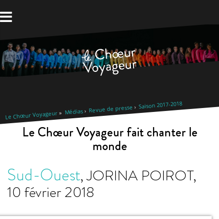
Aller
au
contenu
Saison 2017-2018
Revue de presse
Médias
Le Chœur Voyageur
Le Chœur Voyageur fait chanter le
monde
Sud-Ouest
,
JORINA POIROT
,
10 février 2018