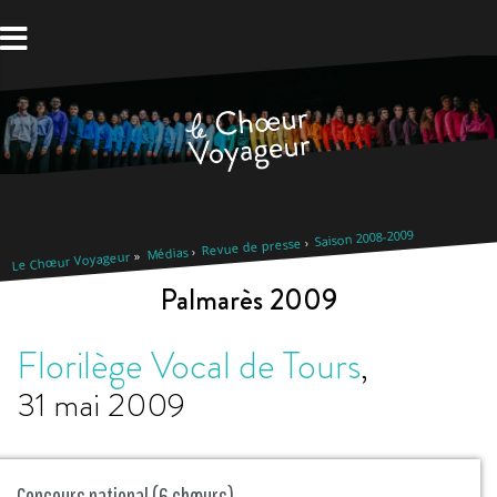
Aller
au
contenu
Saison 2008-2009
Revue de presse
Médias
Le Chœur Voyageur
Palmarès 2009
Florilège Vocal de Tours
,
31 mai 2009
Concours national (6 chœurs)