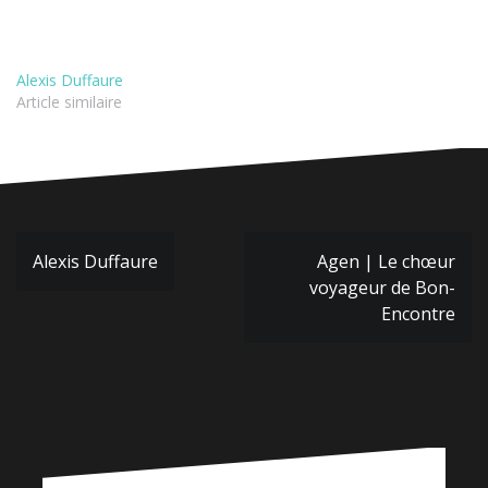
Alexis Duffaure
Article similaire
Navigation
Alexis Duffaure
Agen | Le chœur
de
voyageur de Bon-
l’article
Encontre