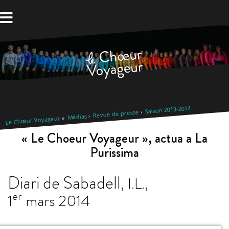
Aller
au
contenu
Saison 2013-2014
Revue de presse
Médias
Le Chœur Voyageur
« Le Choeur Voyageur », actua a La
Purissima
Diari de Sabadell
,
I.L.
,
er
1
mars 2014