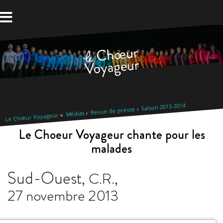
Aller
au
contenu
Saison 2013-2014
Revue de presse
Médias
Le Chœur Voyageur
Le Choeur Voyageur chante pour les
malades
Sud-Ouest
,
C.R.
,
27 novembre 2013