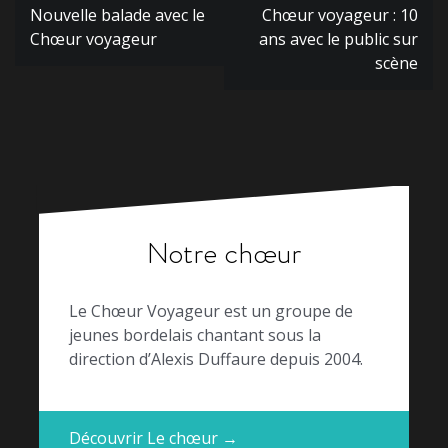
Navigation
Nouvelle balade avec le
Chœur voyageur : 10
de
Chœur voyageur
ans avec le public sur
l’article
scène
Notre chœur
Le Chœur Voyageur est un groupe de
jeunes bordelais chantant sous la
direction d’Alexis Duffaure depuis 2004.
Découvrir Le chœur →